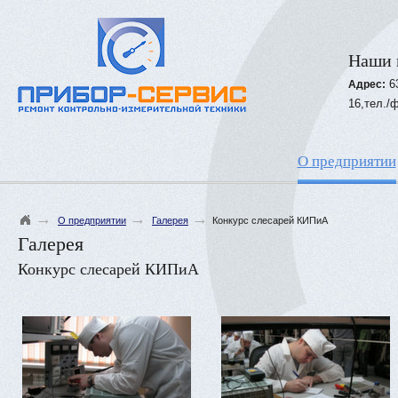
Наши 
6
Адрес:
16,тел./ф
О предприятии
→
→
→
О предприятии
Галерея
Конкурс слесарей КИПиА
Галерея
Конкурс слесарей КИПиА